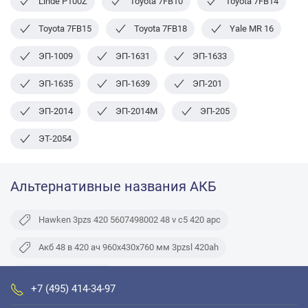
Linde P100Z
Toyota 7FB10
Toyota 7FB14
Toyota 7FB15
Toyota 7FB18
Yale MR 16
ЭП-1009
ЭП-1631
ЭП-1633
ЭП-1635
ЭП-1639
ЭП-201
ЭП-2014
ЭП-2014М
ЭП-205
ЭТ-2054
Альтернативные названия АКБ
Hawken 3pzs 420 5607498002 48 v c5 420 apc
Акб 48 в 420 ач 960x430x760 мм 3pzsl 420ah
48 v 6 pzsl 420 tfn
+7 (495) 414-34-97
Тяговая акб 48v 420ah 970х605х470мм