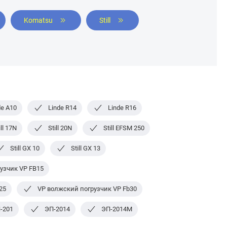
Komatsu
Still
de A10
Linde R14
Linde R16
ill 17N
Still 20N
Still EFSM 250
Still GX 10
Still GX 13
узчик VP FB15
25
VP волжский погрузчик VP Fb30
-201
ЭП-2014
ЭП-2014М