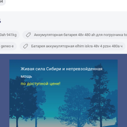
54
Б
80ah 941kg
Аккумуляторная батарея 48v 480 ah для погрузчика to
 geneo e
Батарея аккумуляторная elhim iskra 48v 4 pzsн 480а ч
а tcm fb15 7
Погрузчик тсм fb15 7 аккумуляторная батарея 6pzs 
Живая сила Cибири и непревзойденная
Аккумуляторная батарея акб energia 48v 4pzsh 480 ампер часов
мощь
о кислотный для погрузчика ер634 60 242
Батарея аккумулятор
по доступной цене!
зчика heli cpd15fj2