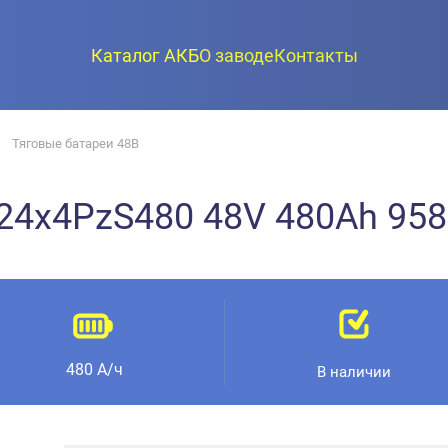
Каталог АКБ
О заводе
Контакты
Тяговые батареи 48В
 24x4PzS480 48V 480Ah 95
480 А/ч
В наличии