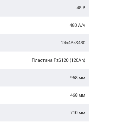
48 В
480 А/ч
24x4PzS480
Пластина PzS120 (120Ah)
958 мм
468 мм
710 мм