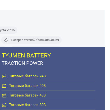
yota 7fb15
Батарее тяговой faam 48b 480ач
480
Батареи абк ssk 480ah 48 v
TYUMEN BATTERY
Аккумулятор faam 48v 480 ah купить
TRACTION POWER
ная 2х24 480 ah 4pzs 480
Тяговые батареи 24В
Тяговые батареи 40В
Тяговые батареи 48В
Тяговые батареи 80В