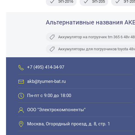
ЭП-2016
ЭП-205
ЭТ-20
Альтернативные названия АК
Аккумулятор на погрузчик tm 365 6 48v 4
Аккумуляторы для погрузчиков toyota 48v
Тяговая батарея 48v 480 ah для погрузчик
+7 (495) 414-34-97
Тяговые акб 48v 480 ah в купить
akb@tyumen-bat.ru
Аккумулятор 48v4pzs480 тяговый свинцов
Пн-пт с 9:00 до 18:00
Тяговый аккумулятор 48v 480 ah для погру
ООО "Электрокомпоненты"
Москва, Огородный проезд, д. 8, стр. 1