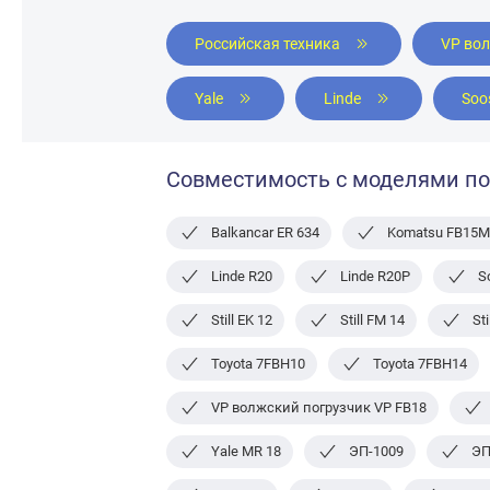
Российская техника
VP во
Yale
Linde
Soo
Совместимость с моделями по
Balkancar ER 634
Komatsu FB15M
Linde R20
Linde R20Р
S
Still EK 12
Still FM 14
St
Toyota 7FBH10
Toyota 7FBH14
VP волжский погрузчик VP FB18
Yale MR 18
ЭП-1009
ЭП