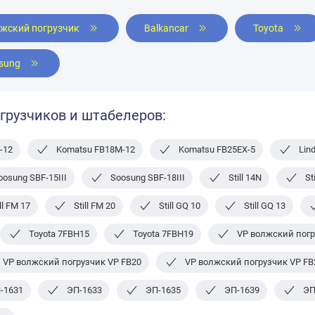
лжский погрузчик
Balkancar
Toyota
sung
грузчиков и штабелеров:
-12
Komatsu FB18M-12
Komatsu FB25EX-5
Lin
oosung SBF-15III
Soosung SBF-18III
Still 14N
St
ill FM 17
Still FM 20
Still GQ 10
Still GQ 13
Toyota 7FBH15
Toyota 7FBH19
VP волжский погр
VP волжский погрузчик VP FB20
VP волжский погрузчик VP FB
-1631
ЭП-1633
ЭП-1635
ЭП-1639
ЭП