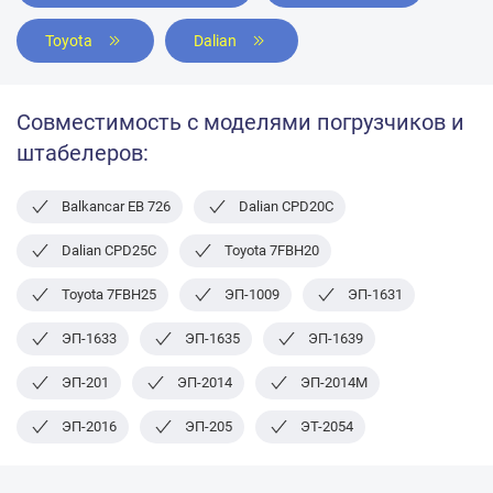
Toyota
Dalian
Совместимость с моделями погрузчиков и
штабелеров:
Balkancar ЕВ 726
Dalian CPD20C
Dalian CPD25C
Toyota 7FBH20
Toyota 7FBH25
ЭП-1009
ЭП-1631
ЭП-1633
ЭП-1635
ЭП-1639
ЭП-201
ЭП-2014
ЭП-2014М
ЭП-2016
ЭП-205
ЭТ-2054