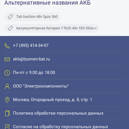
Альтернативные названия АКБ
Tab traction 48v 5pzs 560
Аккумуляторная батарея 7 fb20 48v 550 560а ч
Тяговый аккумулятор 48v 560 ah для штабелера linde r16s
+7 (495) 414-34-97
цена
akb@tyumen-bat.ru
Union 48v 7pzs 560
Пн-пт с 9:00 до 18:00
ООО "Электрокомпоненты"
Москва, Огородный проезд, д. 8, стр. 1
Политика обработки персональных данных
Согласие на обработку персональных данных